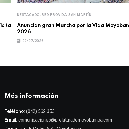
,
DESTACADO
RED PROVIDA SAN MARTÍN
isita
Anuncian gran Marcha por la Vida Moyoba
2026
23/07/2026
Más información
Teléfono:
(042) 562 353
Email:
comunicaciones@prelaturademoyobamba.com
Dirección:
Jr. Callao 650. Moyobamba.