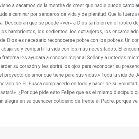
 viene a sacarnos de la mentira de creer que nadie puede cambiar,
da a caminar por senderos de vida y de plenitud. Que la fuerza
. Descubran que se puede «ver» a Dios también en el rostro de
os hambrientos, los sedientos, los extranjeros, los encarcelado
ino de Dios es necesario reconocerse pobre con los pobres. Un co
bajarse y compartir la vida con los más necesitados. El encuen
vida fraterna les ayudará a conocer mejor al Señor y a ustedes mi
arder su corazón y les abrirá los ojos para reconocer su presenc
el proyecto de amor que tiene para sus vidas.» Toda la vida de J
orado de Él. Busca complacerlo en todo y hacer de su voluntad 
astará». ¿Por qué pide esto Felipe que es el mismo discípulo qu
 alegre en su quehacer cotidiano de frente al Padre, porque ve