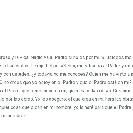
erdad y la vida. Nadie va al Padre si no es por mí. Si ustedes m
lo han visto». Le dijo Felipe: «Señor, muéstranos al Padre y es
oy con ustedes, ¿y todavía no me conoces? Quien me ha visto a m
O no crees que yo estoy en el Padre y que el Padre está en mí?
Es el Padre, que permanece en mí, quien hace las obras. Créanme:
nlo por las obras. Yo les aseguro: el que crea en mí, hará las obr
quier cosa que pidan en mi nombre, yo la haré para que el Padre
n mi nombre».