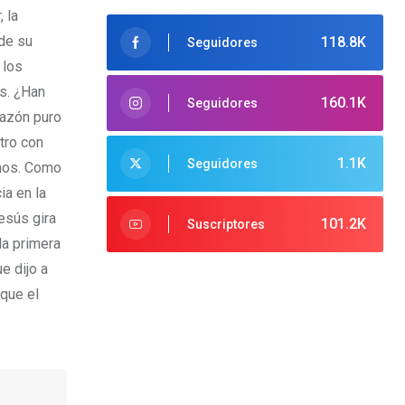
 la
 de su
118.8K
Seguidores
 los
s. ¿Han
160.1K
Seguidores
razón puro
tro con
1.1K
Seguidores
smos. Como
ia en la
esús gira
101.2K
Suscriptores
la primera
e dijo a
 que el