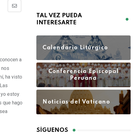
TAL VEZ PUEDA
INTERESARTE
Calendario Litúrgico
e conocen a
o nos
Conferencia Episcopal
í, ha visto
Peruana
 Las
 yo estoy
Noticias del Vaticano
as que hago
 sea
SÍGUENOS