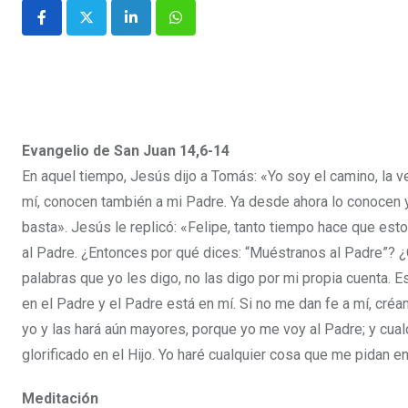
Evangelio de San Juan 14,6-14
En aquel tiempo, Jesús dijo a Tomás: «Yo soy el camino, la v
mí, conocen también a mi Padre. Ya desde ahora lo conocen y 
basta». Jesús le replicó: «Felipe, tanto tiempo hace que est
al Padre. ¿Entonces por qué dices: “Muéstranos al Padre”? ¿
palabras que yo les digo, no las digo por mi propia cuenta. 
en el Padre y el Padre está en mí. Si no me dan fe a mí, créa
yo y las hará aún mayores, porque yo me voy al Padre; y cual
glorificado en el Hijo. Yo haré cualquier cosa que me pidan e
Meditación