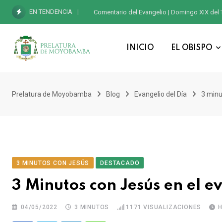
EN TENDENCIA
Comentario del Evangelio | Domingo XIX del 
INICIO
EL OBISPO
Prelatura de Moyobamba
Blog
Evangelio del Día
3 minu
3 MINUTOS CON JESÚS
DESTACADO
3 Minutos con Jesús en el e
04/05/2022
3 MINUTOS
1171
VISUALIZACIONES