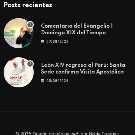
Posts recientes
Comentario del Evangelio |
Domingo XIX del Tiempo
Ordinario | Mateo 14, 22-23
07/08/2026
León XIV regresa al Perú: Santa
Sede confirma Visita Apostólica
del 11 al 17 de noviembre
05/08/2026
© 2025
Diseño de página web
por
Bahía Creativa
.