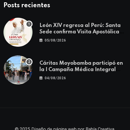
Posts recientes
León XIV regresa al Perú: Santa
Sede confirma Visita Apostólica
del 11 al 17 de noviembre
05/08/2026
Cáritas Moyobamba participó en
la I Campaña Médica Integral
Gratuita llevando salud y
04/08/2026
esperanza al Centro Poblado Los
Ángeles
© 2025
Diseño de página web
por
Bahía Creativa
.