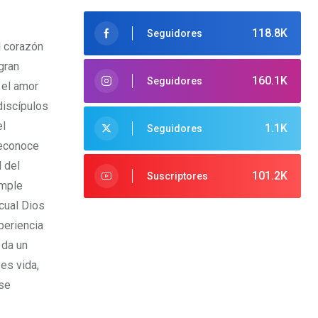
118.8K
Seguidores
l corazón
gran
160.1K
Seguidores
 el amor
discípulos
el
1.1K
Seguidores
reconoce
 del
101.2K
Suscriptores
imple
 cual Dios
xperiencia
 da un
 es vida,
 se