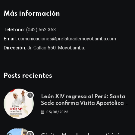
Más información
Teléfono:
(042) 562 353
Email:
comunicaciones@prelaturademoyobamba.com
Dirección:
Jr. Callao 650. Moyobamba.
Posts recientes
León XIV regresa al Perú: Santa
Sede confirma Visita Apostólica
del 11 al 17 de noviembre
05/08/2026