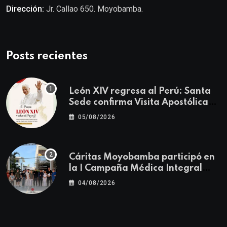
Dirección:
Jr. Callao 650. Moyobamba.
Posts recientes
León XIV regresa al Perú: Santa
Sede confirma Visita Apostólica
del 11 al 17 de noviembre
05/08/2026
Cáritas Moyobamba participó en
la I Campaña Médica Integral
Gratuita llevando salud y
04/08/2026
esperanza al Centro Poblado Los
Ángeles