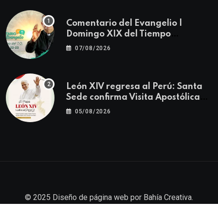
Comentario del Evangelio |
Domingo XIX del Tiempo
Ordinario | Mateo 14, 22-23
07/08/2026
León XIV regresa al Perú: Santa
Sede confirma Visita Apostólica
del 11 al 17 de noviembre
05/08/2026
© 2025
Diseño de página web
por
Bahía Creativa
.