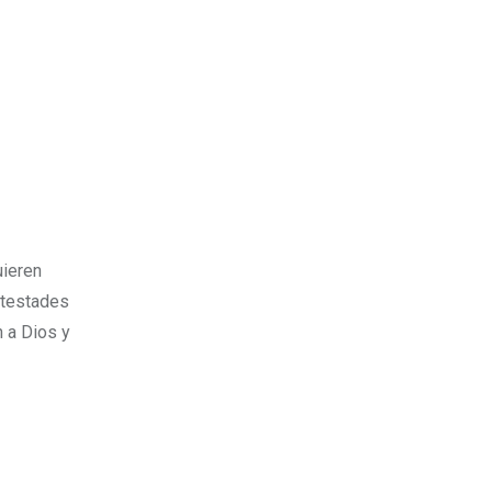
uieren
otestades
n a Dios y