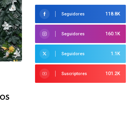
118.8K
Seguidores
160.1K
Seguidores
1.1K
Seguidores
101.2K
Suscriptores
TOS