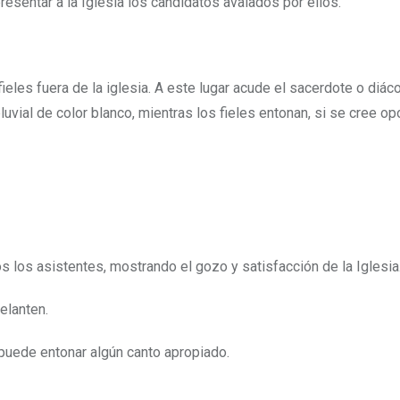
sentar a la Iglesia los candidatos avalados por ellos.
eles fuera de la iglesia. A este lugar acude el sacerdote o diác
uvial de color blanco, mientras los fieles entonan, si se cree op
os los asistentes, mostrando el gozo y satisfacción de la Iglesia
elanten.
 puede entonar algún canto apropiado.