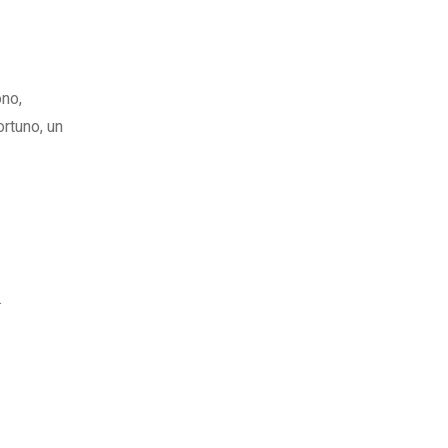
ono,
ortuno, un
.