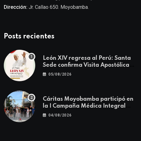
Dirección:
Jr. Callao 650. Moyobamba.
Posts recientes
León XIV regresa al Perú: Santa
Sede confirma Visita Apostólica
del 11 al 17 de noviembre
05/08/2026
Cáritas Moyobamba participó en
la I Campaña Médica Integral
Gratuita llevando salud y
04/08/2026
esperanza al Centro Poblado Los
Ángeles