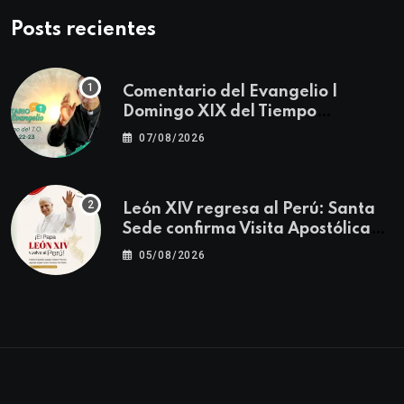
Posts recientes
Comentario del Evangelio |
Domingo XIX del Tiempo
Ordinario | Mateo 14, 22-23
07/08/2026
León XIV regresa al Perú: Santa
Sede confirma Visita Apostólica
del 11 al 17 de noviembre
05/08/2026