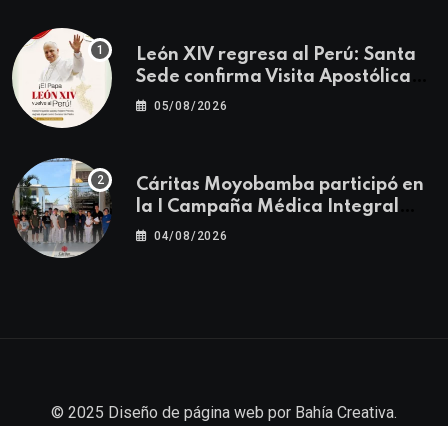
León XIV regresa al Perú: Santa
Sede confirma Visita Apostólica
del 11 al 17 de noviembre
05/08/2026
Cáritas Moyobamba participó en
la I Campaña Médica Integral
Gratuita llevando salud y
04/08/2026
esperanza al Centro Poblado Los
Ángeles
© 2025
Diseño de página web
por
Bahía Creativa
.