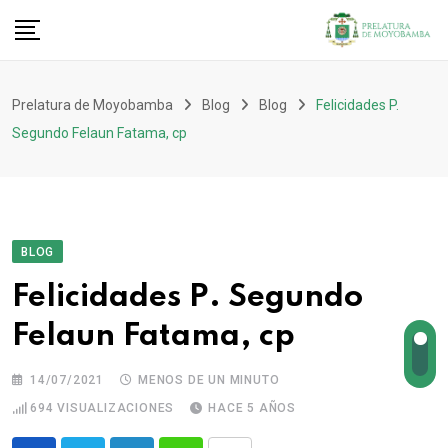
Prelatura de Moyobamba
Blog
Blog
Felicidades P.
Segundo Felaun Fatama, cp
BLOG
Felicidades P. Segundo
Felaun Fatama, cp
14/07/2021
MENOS DE UN MINUTO
694
VISUALIZACIONES
HACE 5 AÑOS