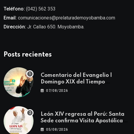
Teléfono:
(042) 562 353
Email:
comunicaciones@prelaturademoyobamba.com
Dirección:
Jr. Callao 650. Moyobamba.
Posts recientes
Comentario del Evangelio |
Domingo XIX del Tiempo
Ordinario | Mateo 14, 22-23
07/08/2026
León XIV regresa al Perú: Santa
Sede confirma Visita Apostólica
del 11 al 17 de noviembre
05/08/2026