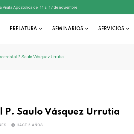
a Visita Apostólica del 11 al 17 de noviembre
PRELATURA
SEMINARIOS
SERVICIOS
acerdotal P. Saulo Vásquez Urrutia
l P. Saulo Vásquez Urrutia
NES
HACE 6 AÑOS