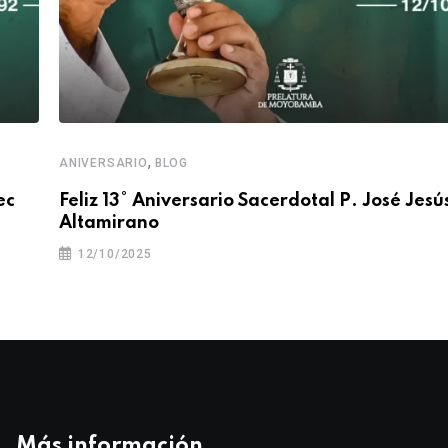
,
ANIVERSARIO
BLOG
ec
Feliz 13° Aniversario Sacerdotal P. José Jesú
Altamirano
12/10/2025
Más información