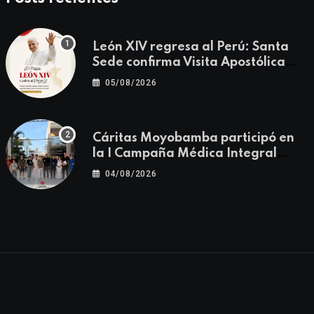
León XIV regresa al Perú: Santa
Sede confirma Visita Apostólica
del 11 al 17 de noviembre
05/08/2026
Cáritas Moyobamba participó en
la I Campaña Médica Integral
Gratuita llevando salud y
04/08/2026
esperanza al Centro Poblado Los
Ángeles