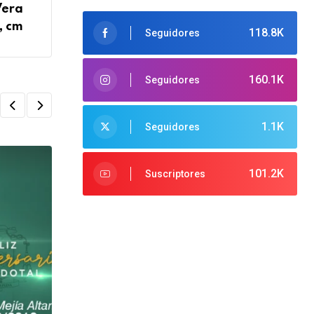
Vera
, cm
118.8K
Seguidores
160.1K
Seguidores
1.1K
Seguidores
101.2K
Suscriptores