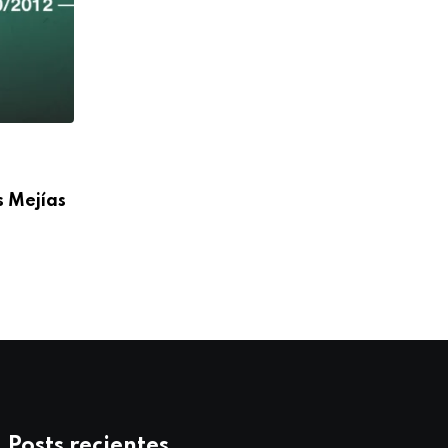
,
ANIVERSARIO
BLOG
s Mejías
Feliz 36° Aniversario Sacerdotal P. Igna
Doñoro de
07/10/2025
Posts recientes