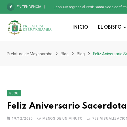
EN TENDENCIA
León XIV regresa al Perú: Santa Sede confirm
INICIO
EL OBISPO
Prelatura de Moyobamba
Blog
Blog
Feliz Aniversario S
BLOG
Feliz Aniversario Sacerdota
19/12/2020
MENOS DE UN MINUTO
758
VISUALIZACIO