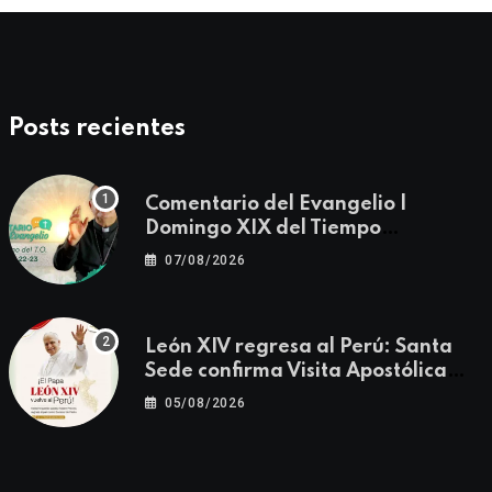
Posts recientes
Comentario del Evangelio |
Domingo XIX del Tiempo
Ordinario | Mateo 14, 22-23
07/08/2026
León XIV regresa al Perú: Santa
Sede confirma Visita Apostólica
del 11 al 17 de noviembre
05/08/2026