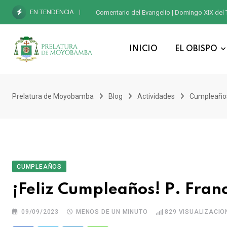
EN TENDENCIA
Comentario del Evangelio | Domingo XIX del 
INICIO
EL OBISPO
Prelatura de Moyobamba
Blog
Actividades
Cumpleaño
CUMPLEAÑOS
¡Feliz Cumpleaños! P. Franc
09/09/2023
MENOS DE UN MINUTO
829
VISUALIZACIO