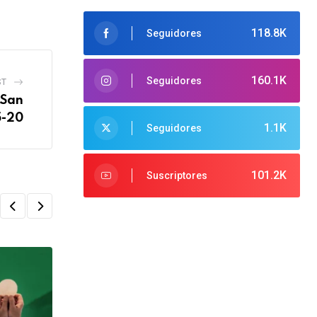
118.8K
Seguidores
160.1K
Seguidores
ST
 San
5-20
1.1K
Seguidores
101.2K
Suscriptores