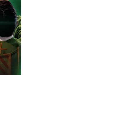
CUMPLEAÑOS
¡Feliz Cumpleaños! P. Limbert F. Torres 
27/07/2026