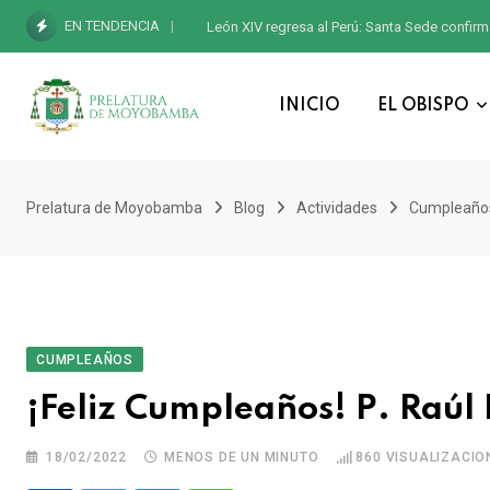
EN TENDENCIA
León XIV regresa al Perú: Santa Sede confirm
INICIO
EL OBISPO
Prelatura de Moyobamba
Blog
Actividades
Cumpleaño
CUMPLEAÑOS
¡Feliz Cumpleaños! P. Raúl
18/02/2022
MENOS DE UN MINUTO
860
VISUALIZACIO