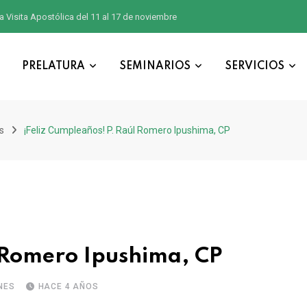
a Visita Apostólica del 11 al 17 de noviembre
PRELATURA
SEMINARIOS
SERVICIOS
s
¡Feliz Cumpleaños! P. Raúl Romero Ipushima, CP
 Romero Ipushima, CP
NES
HACE 4 AÑOS