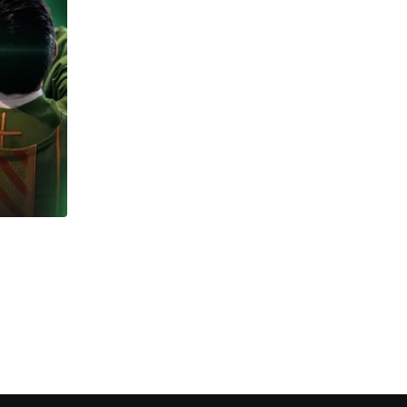
CUMPLEAÑOS
¡Feliz Cumpleaños! P. Limbert F. Torres 
27/07/2026