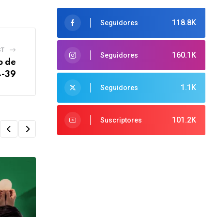
118.8K
Seguidores
ST
160.1K
Seguidores
o de
4-39
1.1K
Seguidores
101.2K
Suscriptores