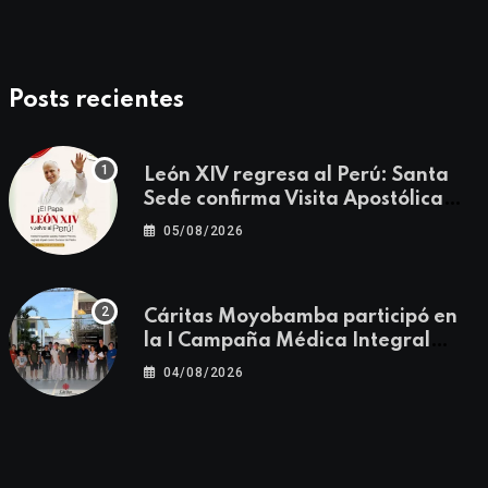
Posts recientes
León XIV regresa al Perú: Santa
Sede confirma Visita Apostólica
del 11 al 17 de noviembre
05/08/2026
Cáritas Moyobamba participó en
la I Campaña Médica Integral
Gratuita llevando salud y
04/08/2026
esperanza al Centro Poblado Los
Ángeles