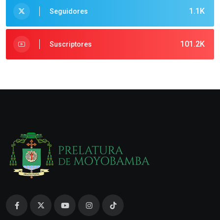
1.1K
Seguidores
101.2K
Suscriptores