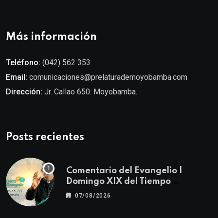
Más información
Teléfono:
(042) 562 353
Email:
comunicaciones@prelaturademoyobamba.com
Dirección:
Jr. Callao 650. Moyobamba.
Posts recientes
Comentario del Evangelio |
Domingo XIX del Tiempo
Ordinario | Mateo 14, 22-23
07/08/2026