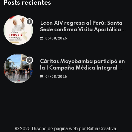
Posts recientes
León XIV regresa al Perú: Santa
Sede confirma Visita Apostólica
del 11 al 17 de noviembre
05/08/2026
Cáritas Moyobamba participó en
la I Campaña Médica Integral
Gratuita llevando salud y
04/08/2026
esperanza al Centro Poblado Los
Ángeles
© 2025
Diseño de página web
por
Bahía Creativa
.