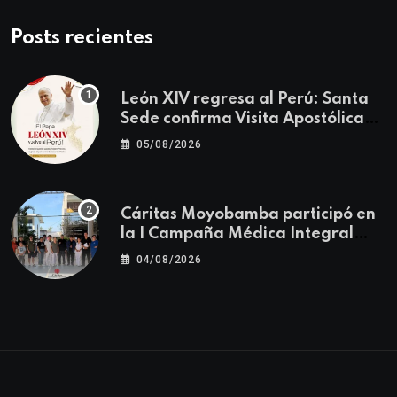
Posts recientes
León XIV regresa al Perú: Santa
Sede confirma Visita Apostólica
del 11 al 17 de noviembre
05/08/2026
Cáritas Moyobamba participó en
la I Campaña Médica Integral
Gratuita llevando salud y
04/08/2026
esperanza al Centro Poblado Los
Ángeles