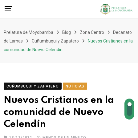
Prelatura de Moyobamba
Blog
Zona Centro
Decanato
de Lamas
Cuñumbuqui y Zapatero
Nuevos Cristianos en la
comunidad de Nuevo Celendín
CUÑUMBUQUI Y ZAPATERO
NOTICIAS
Nuevos Cristianos en la
comunidad de Nuevo
Celendín
13/12/2022
MENOS DE UN MINUTO