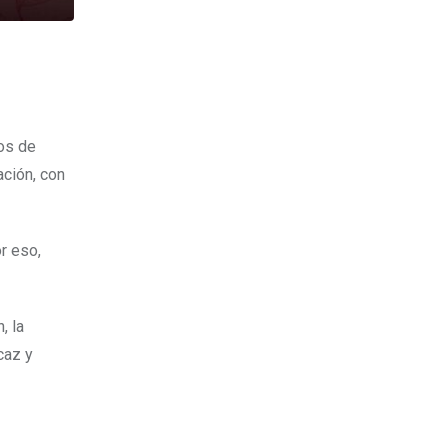
nos de
ación, con
r eso,
, la
caz y