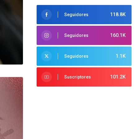
118.8K
Seguidores
160.1K
Seguidores
1.1K
Seguidores
101.2K
Suscriptores