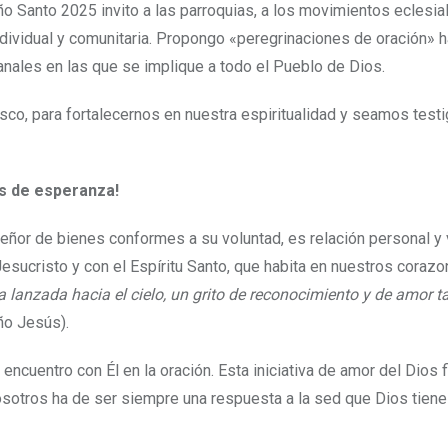
Año Santo 2025 invito a las parroquias, a los movimientos eclesial
vidual y comunitaria. Propongo «peregrinaciones de oración» h
ales en las que se implique a todo el Pueblo de Dios.
sco, para fortalecernos en nuestra espiritualidad y seamos test
os de esperanza!
 Señor de bienes conformes a su voluntad, es relación personal y 
Jesucristo y con el Espíritu Santo, que habita en nuestros coraz
a lanzada hacia el cielo, un grito de reconocimiento y de amor 
ño Jesús).
encuentro con Él en la oración. Esta iniciativa de amor del Dios f
nosotros ha de ser siempre una respuesta a la sed que Dios tien