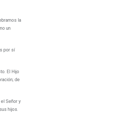
lebramos la
ano un
s por sí
o. El Hijo
ración; de
 el Señor y
sus hijos.