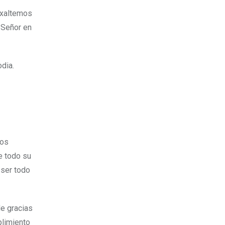
Exaltemos
 Señor en
dia.
ios
e todo su
 ser todo
de gracias
plimiento