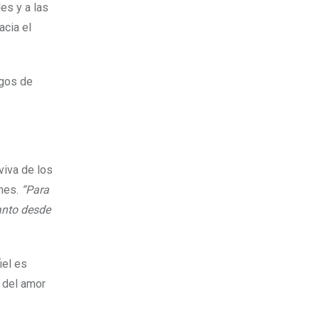
es y a las
acia el
igos de
viva de los
ones.
“Para
tanto desde
iel es
e del amor