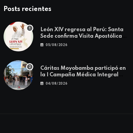
Posts recientes
León XIV regresa al Perú: Santa
Sede confirma Visita Apostólica
del 11 al 17 de noviembre
05/08/2026
Cáritas Moyobamba participó en
la I Campaña Médica Integral
Gratuita llevando salud y
04/08/2026
esperanza al Centro Poblado Los
Ángeles