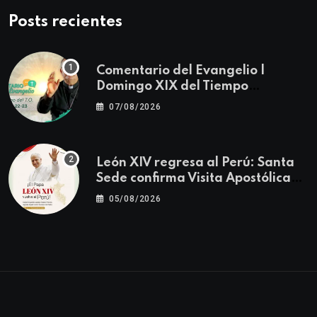
Posts recientes
Comentario del Evangelio |
Domingo XIX del Tiempo
Ordinario | Mateo 14, 22-23
07/08/2026
León XIV regresa al Perú: Santa
Sede confirma Visita Apostólica
del 11 al 17 de noviembre
05/08/2026