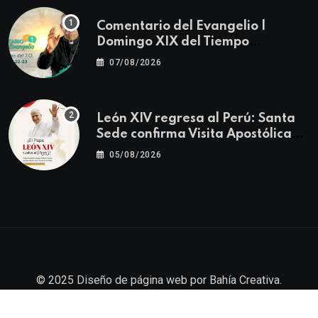
Comentario del Evangelio |
Domingo XIX del Tiempo
Ordinario | Mateo 14, 22-23
07/08/2026
León XIV regresa al Perú: Santa
Sede confirma Visita Apostólica
del 11 al 17 de noviembre
05/08/2026
© 2025
Diseño de página web
por
Bahía Creativa
.