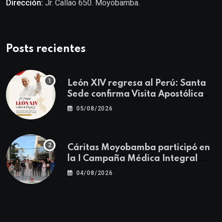
Dirección:
Jr. Callao 650. Moyobamba.
Posts recientes
León XIV regresa al Perú: Santa
Sede confirma Visita Apostólica
del 11 al 17 de noviembre
05/08/2026
Cáritas Moyobamba participó en
la I Campaña Médica Integral
Gratuita llevando salud y
04/08/2026
esperanza al Centro Poblado Los
Ángeles