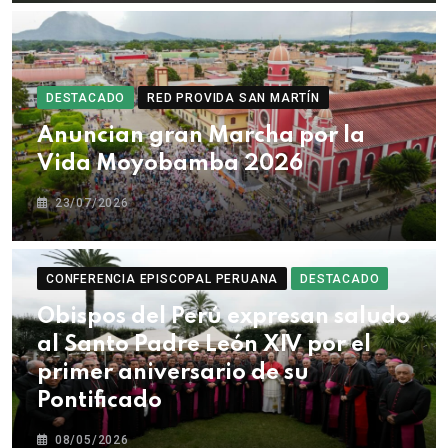
DESTACADO
RED PROVIDA SAN MARTÍN
Anuncian gran Marcha por la
Vida Moyobamba 2026
23/07/2026
CONFERENCIA EPISCOPAL PERUANA
DESTACADO
Obispos del Perú expresan saludo
al Santo Padre León XIV por el
primer aniversario de su
Pontificado
08/05/2026