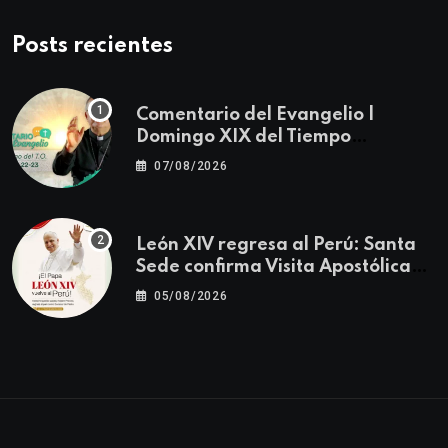
Posts recientes
Comentario del Evangelio |
Domingo XIX del Tiempo
Ordinario | Mateo 14, 22-23
07/08/2026
León XIV regresa al Perú: Santa
Sede confirma Visita Apostólica
del 11 al 17 de noviembre
05/08/2026