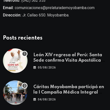
Teléfono:
(042) 562 353
Email:
comunicaciones@prelaturademoyobamba.com
Dirección:
Jr. Callao 650. Moyobamba.
Posts recientes
León XIV regresa al Perú: Santa
Sede confirma Visita Apostólica
del 11 al 17 de noviembre
05/08/2026
Cáritas Moyobamba participó en
la I Campaña Médica Integral
Gratuita llevando salud y
04/08/2026
esperanza al Centro Poblado Los
Ángeles