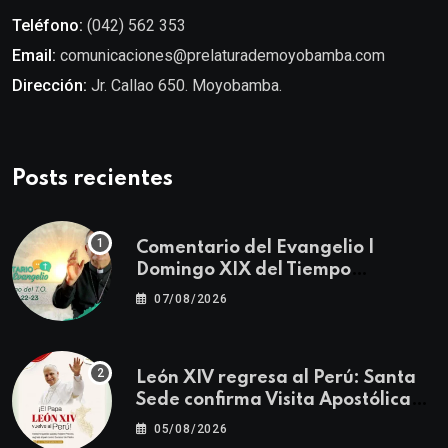
Teléfono:
(042) 562 353
Email:
comunicaciones@prelaturademoyobamba.com
Dirección:
Jr. Callao 650. Moyobamba.
Posts recientes
Comentario del Evangelio |
Domingo XIX del Tiempo
Ordinario | Mateo 14, 22-23
07/08/2026
León XIV regresa al Perú: Santa
Sede confirma Visita Apostólica
del 11 al 17 de noviembre
05/08/2026