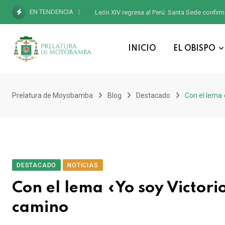
EN TENDENCIA
León XIV regresa al Perú: Santa Sede confirm
INICIO
EL OBISPO
Prelatura de Moyobamba
Blog
Destacado
Con el lema 
DESTACADO
NOTICIAS
Con el lema «Yo soy Victorio
camino