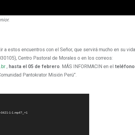
nior.
 a estos encuentros con el Señor, que servirá mucho en su vida 
30105), Centro Pastoral de Morales o en los correos:
.br
,
hasta el 05 de febrero
. MÁS INFORMACIN en el
teléfono
omunidad Pantokrator Misión Perú”.
mg-0421-1-1.mp4?_=1