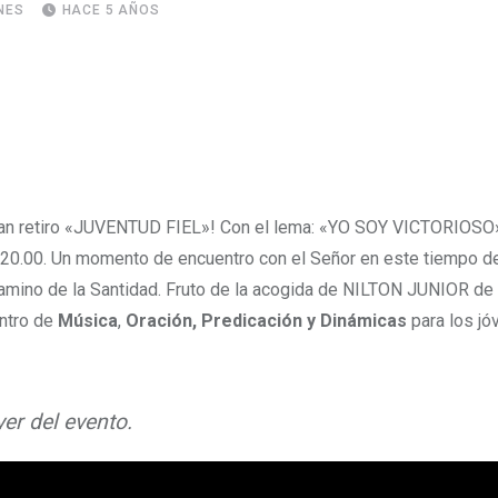
NES
HACE 5 AÑOS
gran retiro «JUVENTUD FIEL»! Con el lema: «YO SOY VICTORIOSO
S/20.00. Un momento de encuentro con el Señor en este tiempo d
Camino de la Santidad. Fruto de la acogida de NILTON JUNIOR de 
ntro de
Música
,
Oración, Predicación y Dinámicas
para los jó
yer del evento.