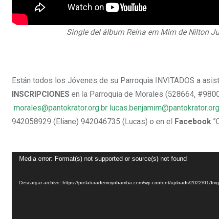
Single del álbum Reina em Mim de Nilton Ju
Están todos los Jóvenes de su Parroquia INVITADOS a asistir
INSCRIPCIONES
en la Parroquia de Morales (528664, #9800
morales@pantokrator.org.br
lucas.benjamim@pantokrator.org
942058929 (Eliane) 942046735 (Lucas) o en el
Facebook
“C
Reproductor
Media error: Format(s) not supported or source(s) not found
de
Descargar archivo: https://prelaturademoyobamba.com/wp-content/uploads/2022/01/I
vídeo