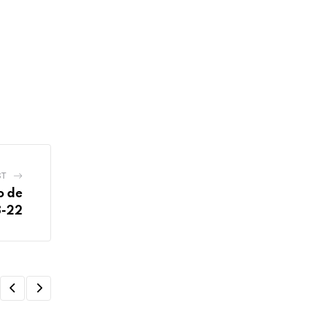
ST
o de
8-22