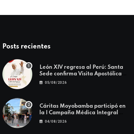
Posts recientes
León XIV regresa al Perú: Santa
Sede confirma Visita Apostólica
del 11 al 17 de noviembre
05/08/2026
Cáritas Moyobamba participó en
la I Campaña Médica Integral
Gratuita llevando salud y
04/08/2026
esperanza al Centro Poblado Los
Ángeles