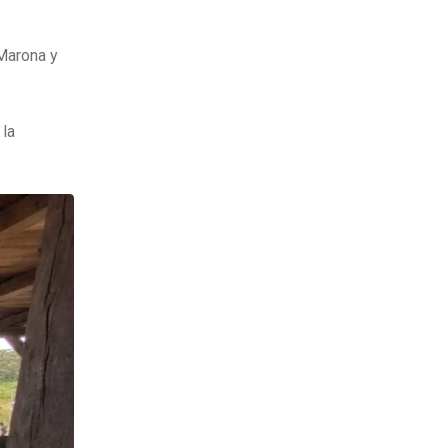
 Marona y
 la