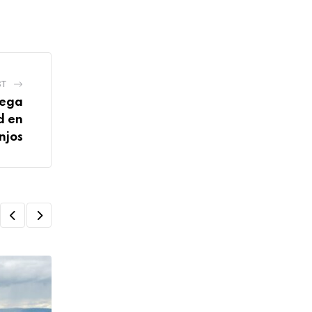
ST
rega
d en
njos