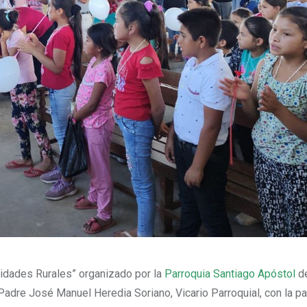
idades Rurales” organizado por la
Parroquia Santiago Apóstol
d
dre José Manuel Heredia Soriano, Vicario Parroquial, con la par