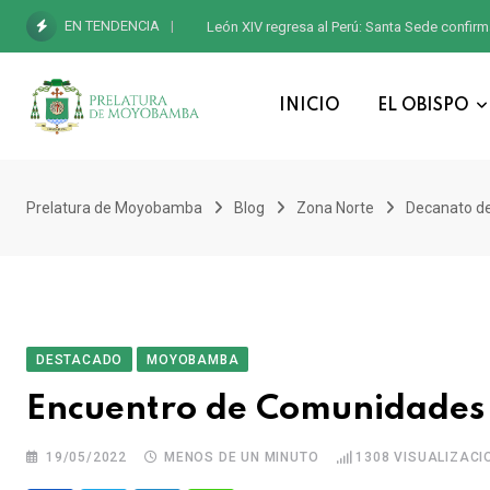
EN TENDENCIA
León XIV regresa al Perú: Santa Sede confirm
INICIO
EL OBISPO
Prelatura de Moyobamba
Blog
Zona Norte
Decanato 
DESTACADO
MOYOBAMBA
Encuentro de Comunidades 
19/05/2022
MENOS DE UN MINUTO
1308
VISUALIZACI