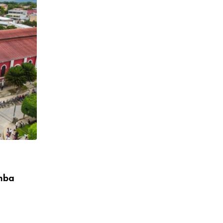
,
CONFERENCIA EPISCOPAL PERUANA
DESTACADO
mba
Obispos del Perú expresan saludo al Sa
León
08/05/2026