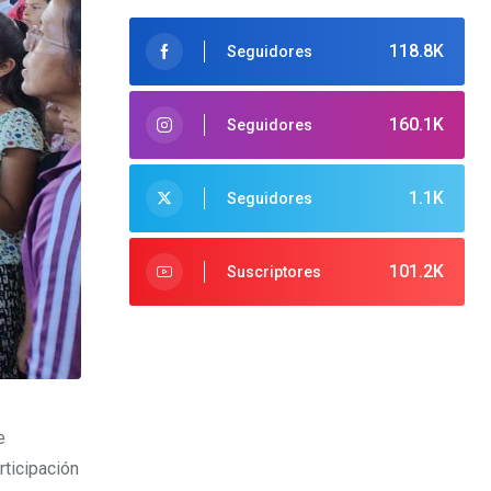
118.8K
Seguidores
160.1K
Seguidores
1.1K
Seguidores
101.2K
Suscriptores
e
ticipación