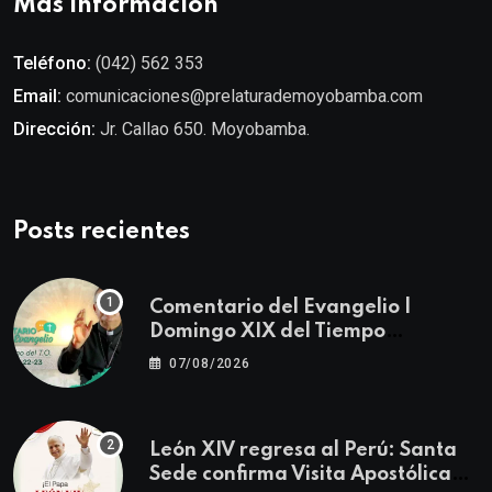
Más información
Teléfono:
(042) 562 353
Email:
comunicaciones@prelaturademoyobamba.com
Dirección:
Jr. Callao 650. Moyobamba.
Posts recientes
Comentario del Evangelio |
Domingo XIX del Tiempo
Ordinario | Mateo 14, 22-23
07/08/2026
León XIV regresa al Perú: Santa
Sede confirma Visita Apostólica