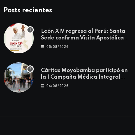
Posts recientes
León XIV regresa al Perú: Santa
Sede confirma Visita Apostólica
del 11 al 17 de noviembre
05/08/2026
Cáritas Moyobamba participó en
la I Campaña Médica Integral
Gratuita llevando salud y
04/08/2026
esperanza al Centro Poblado Los
Ángeles