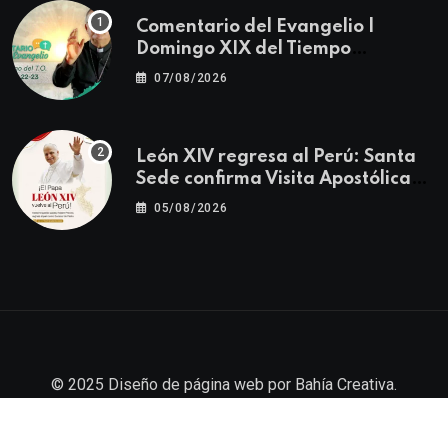
Comentario del Evangelio |
Domingo XIX del Tiempo
Ordinario | Mateo 14, 22-23
07/08/2026
León XIV regresa al Perú: Santa
Sede confirma Visita Apostólica
del 11 al 17 de noviembre
05/08/2026
© 2025
Diseño de página web
por
Bahía Creativa
.