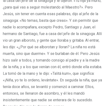
la casa del jefe de la sinagoga y le dijeron: «Tu hija ya murió;
¿para qué vas a seguir molestando al Maestro?». Pero
Jesús, sin tener en cuenta esas palabras, dijo al jefe de la
sinagoga: «No temas, basta que creas». Y sin permitir que
nadie lo acompañara, excepto Pedro, Santiago y Juan, el
hermano de Santiago, fue a casa del jefe de la sinagoga. Allí
vio un gran alboroto, y gente que lloraba y gritaba. Al entrar,
les dijo: «¿Por qué se alborotan y lloran? La niña no está
muerta, sino que duerme». Y se burlaban de él. Pero Jesús
hizo salir a todos, y tomando consigo al padre y a la madre
de la niña, y a los que venían con él, entró donde ella estaba.
La tomó de la mano y le dijo: «Talitá kum», que significa:
«¡Niña, yo te lo ordeno, levántate». En seguida la niña, que ya
tenía doce años, se levantó y comenzó a caminar. Ellos,
entonces, se llenaron de asombro, y él les mandó
insistentemente que nadie se enterara de lo sucedido.