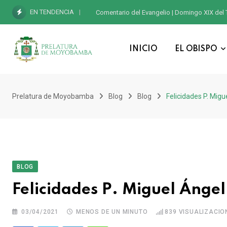
EN TENDENCIA
Comentario del Evangelio | Domingo XIX del 
INICIO
EL OBISPO
Prelatura de Moyobamba
Blog
Blog
Felicidades P. Migu
BLOG
Felicidades P. Miguel Ánge
03/04/2021
MENOS DE UN MINUTO
839
VISUALIZACIO