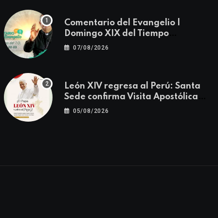
Comentario del Evangelio |
Domingo XIX del Tiempo
Ordinario | Mateo 14, 22-23
07/08/2026
León XIV regresa al Perú: Santa
Sede confirma Visita Apostólica
del 11 al 17 de noviembre
05/08/2026