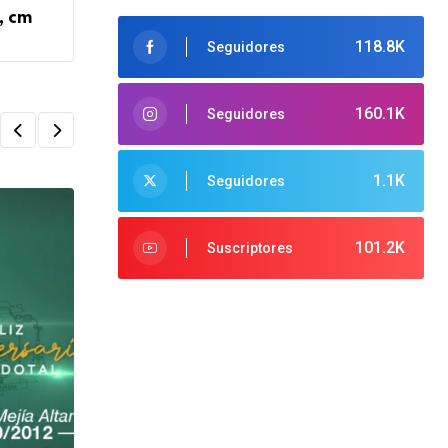
, cm
118.8K
Seguidores
160.1K
Seguidores
1.1K
Seguidores
101.2K
Suscriptores