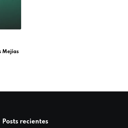
,
ANIVERSARIO
BLOG
s Mejías
Feliz 36° Aniversario Sacerdotal P. Igna
Doñoro de
07/10/2025
Posts recientes