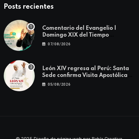
Posts recientes
Comentario del Evangelio |
Domingo XIX del Tiempo
Ordinario | Mateo 14, 22-23
07/08/2026
León XIV regresa al Perú: Santa
Sede confirma Visita Apostólica
del 11 al 17 de noviembre
05/08/2026