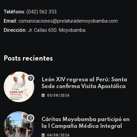
Teléfono:
(042) 562 353
Email:
comunicaciones@prelaturademoyobamba.com
Dirección:
Jr. Callao 650. Moyobamba.
Posts recientes
León XIV regresa al Perú: Santa
Sede confirma Visita Apostólica
del 11 al 17 de noviembre
05/08/2026
Cáritas Moyobamba participó en
la I Campaña Médica Integral
Gratuita llevando salud y
04/08/2026