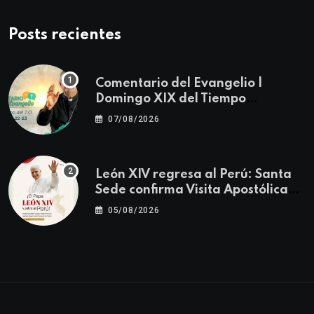
Posts recientes
Comentario del Evangelio |
Domingo XIX del Tiempo
Ordinario | Mateo 14, 22-23
07/08/2026
León XIV regresa al Perú: Santa
Sede confirma Visita Apostólica
del 11 al 17 de noviembre
05/08/2026