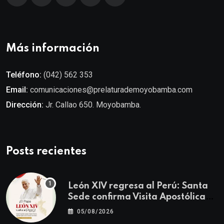
Más información
Teléfono:
(042) 562 353
Email:
comunicaciones@prelaturademoyobamba.com
Dirección:
Jr. Callao 650. Moyobamba.
Posts recientes
León XIV regresa al Perú: Santa
Sede confirma Visita Apostólica
del 11 al 17 de noviembre
05/08/2026