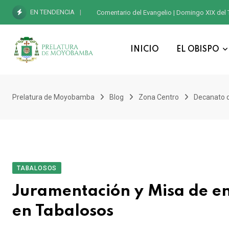
EN TENDENCIA
Comentario del Evangelio | Domingo XIX del 
INICIO
EL OBISPO
Prelatura de Moyobamba
Blog
Zona Centro
Decanato 
TABALOSOS
Juramentación y Misa de en
en Tabalosos