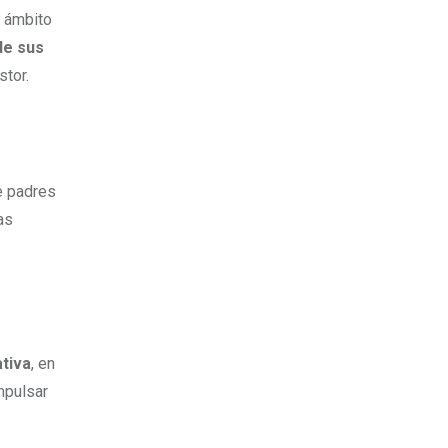
l ámbito
de sus
stor.
e padres
as
tiva
, en
impulsar