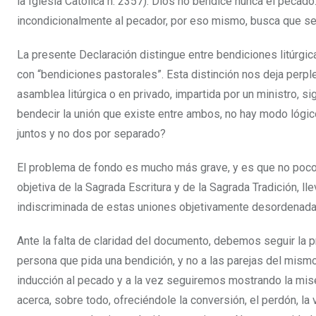
la Iglesia Católica n. 2357). Dios no bendice nunca el pecad
incondicionalmente al pecador, por eso mismo, busca que se a
La presente Declaración distingue entre bendiciones litúrgic
con “bendiciones pastorales”. Esta distinción nos deja perpl
asamblea litúrgica o en privado, impartida por un ministro, s
bendecir la unión que existe entre ambos, no hay modo lógico,
juntos y no dos por separado?
El problema de fondo es mucho más grave, y es que no poco
objetiva de la Sagrada Escritura y de la Sagrada Tradición, 
indiscriminada de estas uniones objetivamente desordenadas 
Ante la falta de claridad del documento, debemos seguir la pr
persona que pida una bendición, y no a las parejas del mismo
inducción al pecado y a la vez seguiremos mostrando la mise
acerca, sobre todo, ofreciéndole la conversión, el perdón, la 