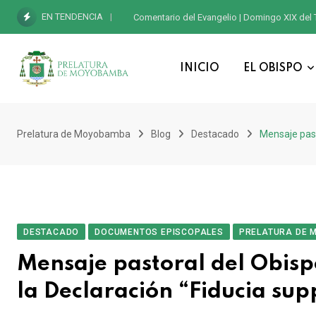
EN TENDENCIA
Comentario del Evangelio | Domingo XIX del 
INICIO
EL OBISPO
Prelatura de Moyobamba
Blog
Destacado
Mensaje past
DESTACADO
DOCUMENTOS EPISCOPALES
PRELATURA DE 
Mensaje pastoral del Obis
la Declaración “Fiducia sup