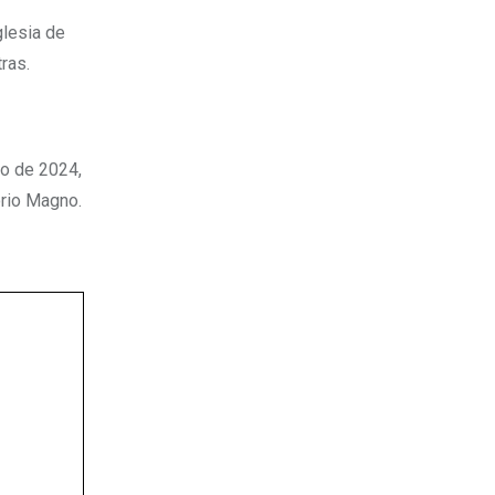
glesia de
ras.
o de 2024,
orio Magno.