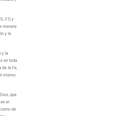
FS, 31) y
na manera
ón y la
 y la
as en toda
 de la Fe,
del mismo
 Dios, que
 en el
cismo de