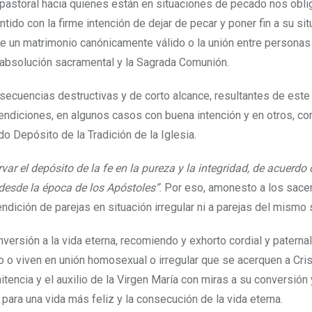
pastoral hacia quienes están en situaciones de pecado nos obli
ido con la firme intención de dejar de pecar y poner fin a su sit
de un matrimonio canónicamente válido o la unión entre personas
a absolución sacramental y la Sagrada Comunión.
secuencias destructivas y de corto alcance, resultantes de est
 bendiciones, en algunos casos con buena intención y en otros, c
o Depósito de la Tradición de la Iglesia.
rvar el depósito de la fe en la pureza y la integridad, de acuerdo 
 desde la época de los Apóstoles”
. Por eso, amonesto a los sace
dición de parejas en situación irregular ni a parejas del mismo 
versión a la vida eterna, recomiendo y exhorto cordial y paterna
 o viven en unión homosexual o irregular que se acerquen a Cri
nitencia y el auxilio de la Virgen María con miras a su conversión 
para una vida más feliz y la consecución de la vida eterna.