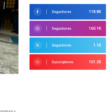
118.8K
Seguidores
160.1K
Seguidores
1.1K
Seguidores
101.2K
Suscriptores
relatura y