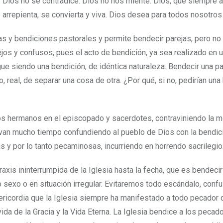
o. Dios no se contradice. Dios no nos miente. Dios, que siempre 
rrepienta, se convierta y viva. Dios desea para todos nosotros 
as y bendiciones pastorales y permite bendecir parejas, pero no
ejos y confusos, pues el acto de bendición, ya sea realizado en 
igue siendo una bendición, de idéntica naturaleza. Bendecir una pa
 real, de separar una cosa de otra. ¿Por qué, si no, pedirían una
s hermanos en el episcopado y sacerdotes, contraviniendo la m
llevan mucho tiempo confundiendo al pueblo de Dios con la bendic
y por lo tanto pecaminosas, incurriendo en horrendo sacrilegio
axis ininterrumpida de la Iglesia hasta la fecha, que es bendecir
 sexo o en situación irregular. Evitaremos todo escándalo, confu
ricordia que la Iglesia siempre ha manifestado a todo pecador 
vida de la Gracia y la Vida Eterna. La Iglesia bendice a los pecad