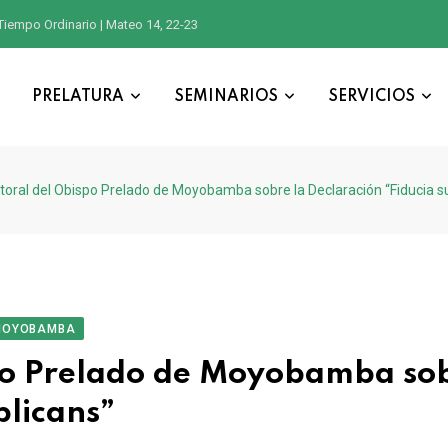
Tiempo Ordinario | Mateo 14, 22-23
PRELATURA
SEMINARIOS
SERVICIOS
oral del Obispo Prelado de Moyobamba sobre la Declaración “Fiducia s
MOYOBAMBA
po Prelado de Moyobamba so
plicans”