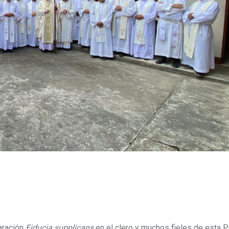
aración
Fiducia supplicans
en el clero y muchos fieles de esta P