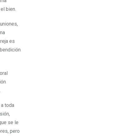
ama
el bien.
 uniones,
una
reja es
 bendición
oral
ión
.
 a toda
sión,
que se le
ores, pero