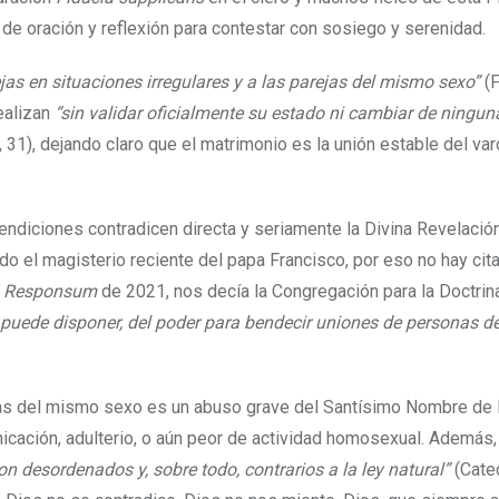
de oración y reflexión para contestar con sosiego y serenidad.
ejas en situaciones irregulares y a las parejas del mismo sexo”
(
ealizan
“sin validar oficialmente su estado ni cambiar de ningu
, 31), dejando claro que el matrimonio es la unión estable del var
ndiciones contradicen directa y seriamente la Divina Revelación
luido el magisterio reciente del papa Francisco, por eso no hay cit
u
Responsum
de 2021, nos decía la Congregación para la Doctrina
i puede disponer, del poder para bendecir uniones de personas 
arejas del mismo sexo es un abuso grave del Santísimo Nombre de
cación, adulterio, o aún peor de actividad homosexual. Además,
 desordenados y, sobre todo, contrarios a la ley natural”
(Cate