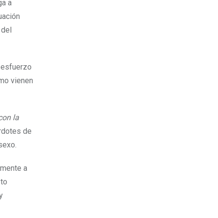
ga a
uación
 del
e esfuerzo
omo vienen
con la
rdotes de
sexo.
lmente a
sto
y