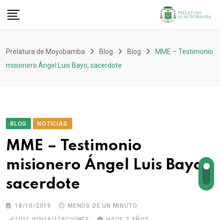
Prelatura de Moyobamba
Blog
Blog
MME – Testimonio
misionero Ángel Luis Bayo, sacerdote
BLOG
NOTICIAS
MME – Testimonio
misionero Ángel Luis Bayo,
sacerdote
18/10/2019
MENOS DE UN MINUTO
1011
VISUALIZACIONES
HACE 7 AÑOS