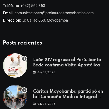
Teléfono:
(042) 562 353
Email:
comunicaciones@prelaturademoyobamba.com
Dirección:
Jr. Callao 650. Moyobamba.
Posts recientes
León XIV regresa al Perú: Santa
Sede confirma Visita Apostólica
del 11 al 17 de noviembre
05/08/2026
Cáritas Moyobamba participó en
la I Campaña Médica Integral
Gratuita llevando salud y
04/08/2026
esperanza al Centro Poblado Los