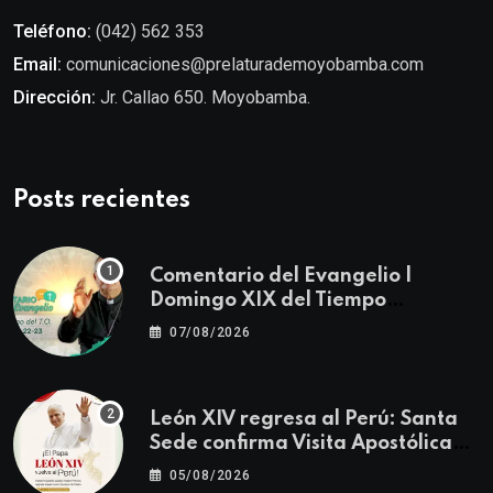
Teléfono:
(042) 562 353
Email:
comunicaciones@prelaturademoyobamba.com
Dirección:
Jr. Callao 650. Moyobamba.
Posts recientes
Comentario del Evangelio |
Domingo XIX del Tiempo
Ordinario | Mateo 14, 22-23
07/08/2026
León XIV regresa al Perú: Santa
Sede confirma Visita Apostólica
del 11 al 17 de noviembre
05/08/2026