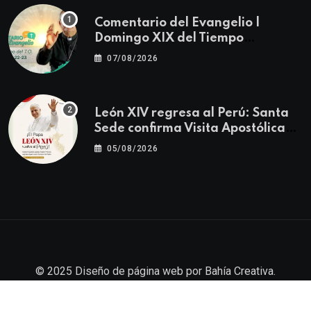
Comentario del Evangelio |
Domingo XIX del Tiempo
Ordinario | Mateo 14, 22-23
07/08/2026
León XIV regresa al Perú: Santa
Sede confirma Visita Apostólica
del 11 al 17 de noviembre
05/08/2026
© 2025
Diseño de página web
por
Bahía Creativa
.