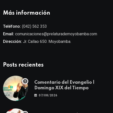
Más información
Teléfono:
(042) 562 353
Email:
comunicaciones@prelaturademoyobamba.com
Dirección:
Jr. Callao 650. Moyobamba.
Posts recientes
Comentario del Evangelio |
Domingo XIX del Tiempo
Ordinario | Mateo 14, 22-23
07/08/2026