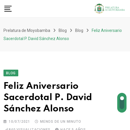
Prelatura de Moyobamba
Blog
Blog
Feliz Aniversario
Sacerdotal P. David Sánchez Alonso
BLOG
Feliz Aniversario
Sacerdotal P. David
Sánchez Alonso
10/07/2021
MENOS DE UN MINUTO
840
VISUALIZACIONES
HACE 5 AÑOS