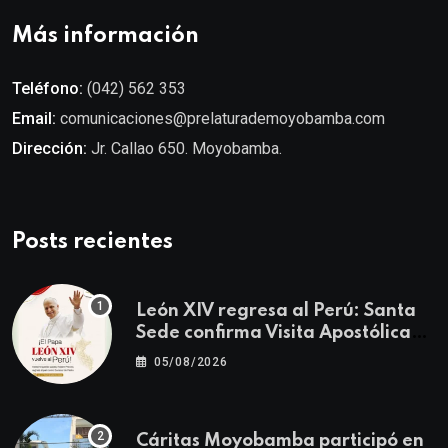
Más información
Teléfono:
(042) 562 353
Email:
comunicaciones@prelaturademoyobamba.com
Dirección:
Jr. Callao 650. Moyobamba.
Posts recientes
León XIV regresa al Perú: Santa
Sede confirma Visita Apostólica
del 11 al 17 de noviembre
05/08/2026
Cáritas Moyobamba participó en