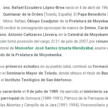
Mons. Rafael Escudero López-Brea
nació el 4 de abril de 196
Quintanar de la Orden
(Toledo, España). El
Papa Benedicto 
Mons. Rafael,
Obispo Coadjutor
de la
Prelatura de Moyob
06 recibió la consagración episcopal de manos de
Emmo. Carde
ons. Antonio Cañizares Llovera
, en la
Catedral de Moyobam
bién tomó posesión del cargo. El 21 de julio de 2007, por
renunc
storal de
Monseñor José Santos Iztueta Mendizábal
, asume 
ado de la Prelatura de Moyobamba.
 sus
primeros estudios
en su pueblo natal, continuó su
formaci
n el
Seminario Mayor de Toledo
, donde obtuvo el título de
Bac
r el
Instituto Teológico de San Ildefonso.
o sacerdote
el
9 de julio de 1989
. Ha ejercido el
ministerio sa
 parroquial
de Sonseca (1989-1991); Párroco de la Parroquia d
as Abiertas y Campillo de la Jara (1991-1994); Viceconsiliario y