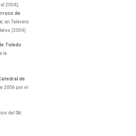
al 2004);
rroco de
r, en Talavera
laros (2004).
de Toledo
a la
Catedral de
de 2006 por el
anos del
Sr.