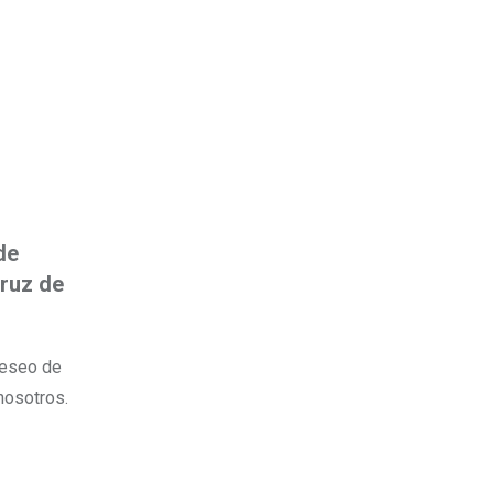
de
cruz de
deseo de
nosotros.