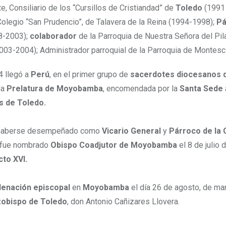
e, Consiliario de los “Cursillos de Cristiandad” de
Toledo
(1991 
Colegio “San Prudencio”, de Talavera de la Reina (1994-1998);
Pá
8-2003);
colaborador
de la Parroquia de Nuestra Señora del Pila
2003-2004); Administrador parroquial de la Parroquia de Montesc
4 llegó a
Perú
, en el primer grupo de
sacerdotes diocesanos 
la
Prelatura de Moyobamba
, encomendada por la
Santa Sede
s de Toledo.
haberse desempeñado como
Vicario General
y
Párroco de la 
 fue nombrado
Obispo Coadjutor de Moyobamba
el 8 de julio 
to XVI.
denación episcopal
en
Moyobamba
el día 26 de agosto, de m
zobispo de Toledo
, don Antonio Cañizares Llovera.