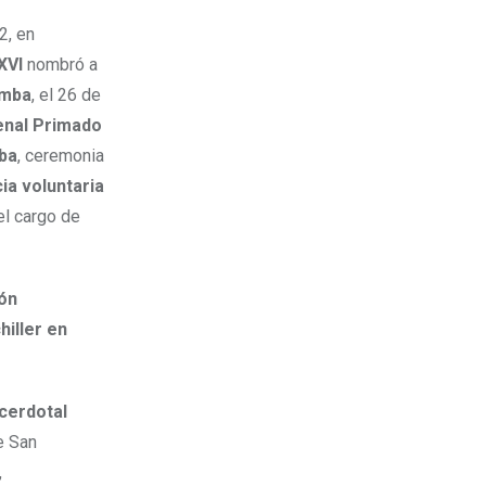
2, en
XVI
nombró a
amba
, el 26 de
nal Primado
ba
, ceremonia
ia voluntaria
el cargo de
ón
hiller en
cerdotal
e San
,