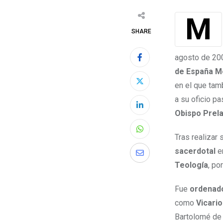
SHARE
agosto de 20
de España M
en el que tam
a su oficio pa
Obispo Prel
Tras realizar
sacerdotal
e
Teología
, po
Fue
ordenad
como
Vicario
Bartolomé de l