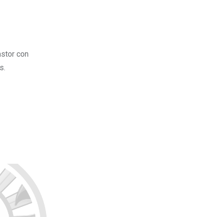
astor con
s.