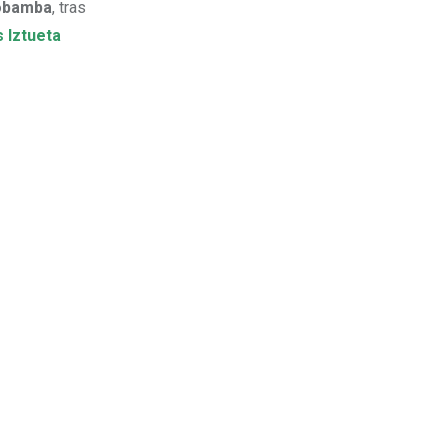
yobamba
, tras
 Iztueta