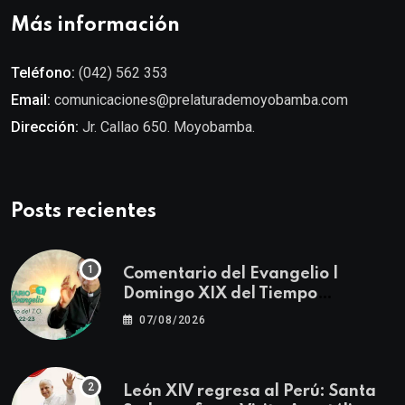
Más información
Teléfono:
(042) 562 353
Email:
comunicaciones@prelaturademoyobamba.com
Dirección:
Jr. Callao 650. Moyobamba.
Posts recientes
Comentario del Evangelio |
Domingo XIX del Tiempo
Ordinario | Mateo 14, 22-23
07/08/2026
León XIV regresa al Perú: Santa