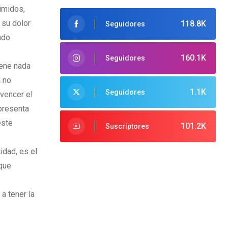
imidos,
 su dolor
118.8K
Seguidores
ndo
160.1K
Seguidores
iene nada
a no
1.1K
Seguidores
 vencer el
presenta
este
101.2K
Suscriptores
idad, es el
 que
a tener la