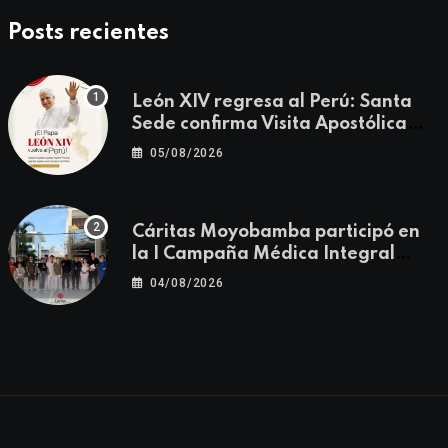
Posts recientes
León XIV regresa al Perú: Santa
Sede confirma Visita Apostólica
del 11 al 17 de noviembre
05/08/2026
Cáritas Moyobamba participó en
la I Campaña Médica Integral
Gratuita llevando salud y
04/08/2026
esperanza al Centro Poblado Los
Ángeles