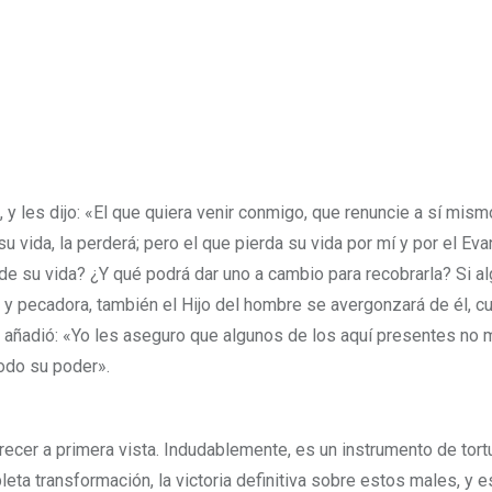
, y les dijo: «El que quiera venir conmigo, que renuncie a sí mism
 vida, la perderá; pero el que pierda su vida por mí y por el Evan
rde su vida? ¿Y qué podrá dar uno a cambio para recobrarla? Si a
a y pecadora, también el Hijo del hombre se avergonzará de él, c
Y añadió: «Yo les aseguro que algunos de los aquí presentes no m
todo su poder».
ecer a primera vista. Indudablemente, es un instrumento de tortu
ta transformación, la victoria definitiva sobre estos males, y e