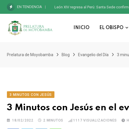
EN TENDENCIA
León XIV regresa al Perú: Santa Sede confirm
INICIO
EL OBISPO
Prelatura de Moyobamba
Blog
Evangelio del Día
3 minu
3 MINUTOS CON JESÚS
3 Minutos con Jesús en el 
18/02/2022
2 MINUTOS
1117
VISUALIZACIONES