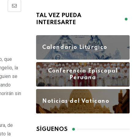
TAL VEZ PUEDA
INTERESARTE
Calendario Litúrgico
o, que
gelio, la
Conferencia Episcopal
lguien se
Peruana
uando
orirán sin
Noticias del Vaticano
ra, de
SÍGUENOS
sto la