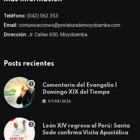
Teléfono:
(042) 562 353
Email:
comunicaciones@prelaturademoyobamba.com
Dirección:
Jr. Callao 650. Moyobamba.
Posts recientes
Comentario del Evangelio |
Domingo XIX del Tiempo
Ordinario | Mateo 14, 22-23
07/08/2026
León XIV regresa al Perú: Santa
Sede confirma Visita Apostólica
del 11 al 17 de noviembre