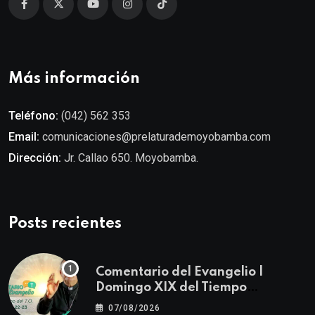
Más información
Teléfono:
(042) 562 353
Email:
comunicaciones@prelaturademoyobamba.com
Dirección:
Jr. Callao 650. Moyobamba.
Posts recientes
Comentario del Evangelio |
Domingo XIX del Tiempo
Ordinario | Mateo 14, 22-23
07/08/2026