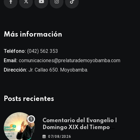
Más información
Teléfono:
(042) 562 353
Email:
comunicaciones@prelaturademoyobamba.com
Dirección:
Jr. Callao 650. Moyobamba.
Posts recientes
Comentario del Evangelio |
Domingo XIX del Tiempo
Ordinario | Mateo 14, 22-23
07/08/2026