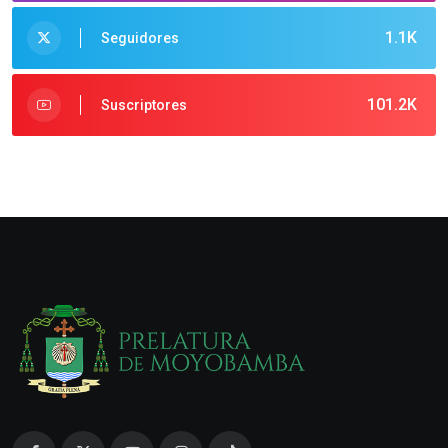
1.1K
Seguidores
101.2K
Suscriptores