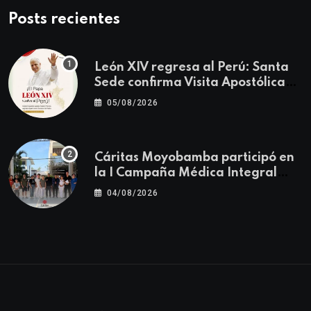
Posts recientes
León XIV regresa al Perú: Santa
Sede confirma Visita Apostólica
del 11 al 17 de noviembre
05/08/2026
Cáritas Moyobamba participó en
la I Campaña Médica Integral
Gratuita llevando salud y
04/08/2026
esperanza al Centro Poblado Los
Ángeles